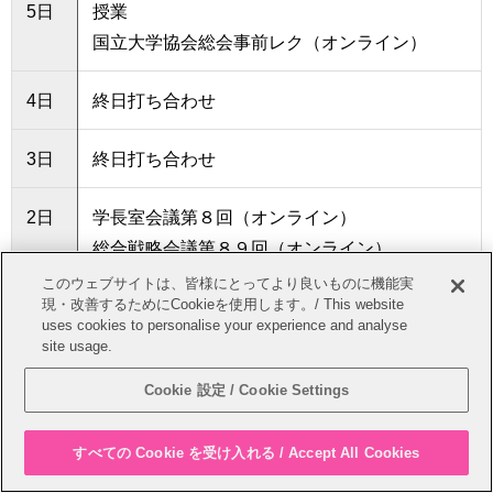
5日
授業
国立大学協会総会事前レク（オンライン）
4日
終日打ち合わせ
3日
終日打ち合わせ
2日
学長室会議第８回（オンライン）
総合戦略会議第８９回（オンライン）
教育研究評議会第１９９回（オンライン）
このウェブサイトは、皆様にとってより良いものに機能実
現・改善するためにCookieを使用します。/ This website
役員会第６３８回（オンライン）
uses cookies to personalise your experience and analyse
site usage.
1日
終日打ち合わせ
Cookie 設定 / Cookie Settings
すべての Cookie を受け入れる / Accept All Cookies
5月