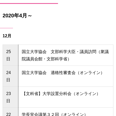
育
者
の
方
2020年4月～
研
究
卒
業
社
12月
生
会
の
連
方
携
25
国立大学協会 文部科学大臣・議員訪問（衆議
日
院議員会館・文部科学省）
一
入
般・
試
地
情
24
国立大学協会 適格性審査会（オンライン）
域
報
日
の
方
寄
23
【文科省】大学設置分科会（オンライン）
附
教
日
を
職
す
員
る
22
学長室会議第３２回（オンライン）
専