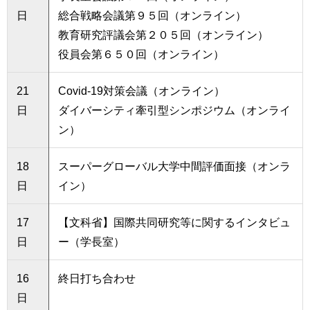
用
日
総合戦略会議第９５回（オンライン）
お
教育研究評議会第２０５回（オンライン）
問
い
役員会第６５０回（オンライン）
合
わ
21
Covid-19対策会議（オンライン）
せ
日
ダイバーシティ牽引型シンポジウム（オンライ
交
ン）
通
ア
18
スーパーグローバル大学中間評価面接（オンラ
ク
セ
日
イン）
ス
17
【文科省】国際共同研究等に関するインタビュ
サ
日
ー（学長室）
イ
ト
マ
16
終日打ち合わせ
ッ
日
プ