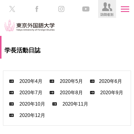
HOME
受
学長活動日誌
験
生
大
の
学
方
案
内
2020年4月
2020年5月
2020年6月
在
学
2020年7月
2020年8月
2020年9月
学
生
部・
2020年10月
2020年11月
の
大
方
学
2020年12月
院
／
保
教
護