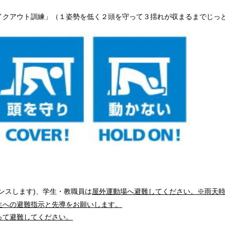
イクアウト訓練」（１姿勢を低く２頭を守って３揺れが収まるまでじっ
ンスします)、学生・教職員は
屋外運動場へ避難してください。※雨天
生への避難指示と先導をお願いします。
って避難してください。