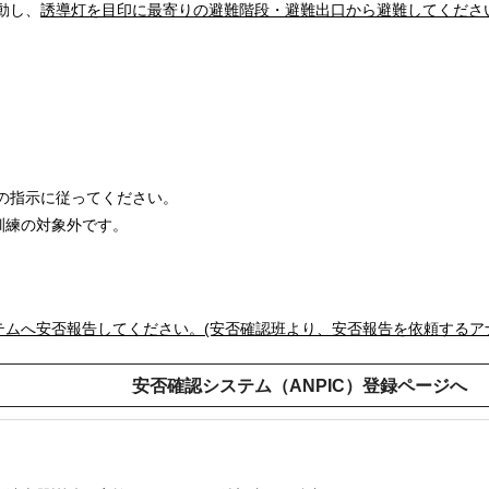
動し、
誘導灯を目印に最寄りの避難階段・避難出口から避難してくださ
の指示に従ってください。
訓練の対象外です。
テムへ安否報告してください。(安否確認班より、安否報告を依頼するア
安否確認システム（ANPIC）登録ページへ