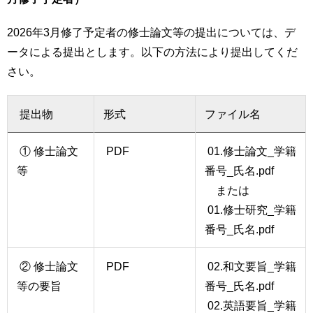
用
お
2026年3月修了予定者の修士論文等の提出については、デ
問
い
ータによる提出とします。以下の方法により提出してくだ
合
さい。
わ
せ
提出物
形式
ファイル名
交
通
① 修士論文
PDF
01.修士論文_学籍
ア
等
番号_氏名.pdf
ク
セ
または
ス
01.修士研究_学籍
番号_氏名.pdf
サ
イ
ト
② 修士論文
PDF
02.和文要旨_学籍
マ
等の要旨
番号_氏名.pdf
ッ
02.英語要旨_学籍
プ