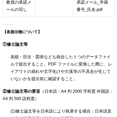
教員の承諾メ
承諾メール_学籍
ールの写し
番号_氏名.pdf
【各提出物について】
①修士論文等
表紙・目次・図表なども統合した１つのデータファイ
ルで提出すること。PDF ファイルに変換した際に、レ
イアウトの崩れや文字化けや欠落等の不具合が生じて
いないかを提出前に確認すること。
②修士論文等の要旨
（日本語：A4 判 2000 字程度 外国語：
A4 判 500 語程度）
(1)修士論文等を日本語により執筆する場合：日本語及