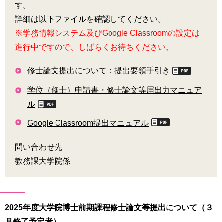
す。
育
者
の
詳細は以下ファイルを確認してください。
方
研
※学務情報システム及びGoogle Classroomの設定は
究
進行中ですので、しばらくお待ちください。
卒
業
社
修士論文提出について：提出要領手引き
生
会
の
連
学位（修士）申請書・修士論文等届出力マニュア
方
携
ル
一
入
Google Classroom提出マニュアル
般・
試
地
情
域
問い合わせ先
報
の
教務課大学院係
方
寄
附
教
を
職
す
2025年度大学院博士前期課程修士論文等提出について（３
員
る
月修了予定者）
専