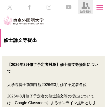
HOME
受
修士論文等提出
験
生
大
の
学
方
案
内
【2026年3月修了予定者対象】修士論文等提出につい
在
て
学
学
生
部・
の
大学院博士前期課程2026年3月修了予定者各位
大
方
学
院
2026年3月修了予定者の修士論文等の提出について
／
保
は、Google Classroomによるオンライン提出としま
教
護