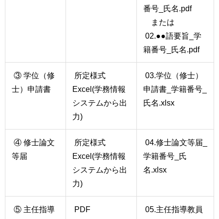
番号_氏名.pdf
または
02.●●語要旨_学
籍番号_氏名.pdf
③ 学位（修
所定様式
03.学位（修士）
士）申請書
Excel(学務情報
申請書_学籍番号_
システムから出
氏名.xlsx
力)
④ 修士論文
所定様式
04.修士論文等届_
等届
Excel(学務情報
学籍番号_氏
システムから出
名.xlsx
力)
⑤ 主任指導
PDF
05.主任指導教員