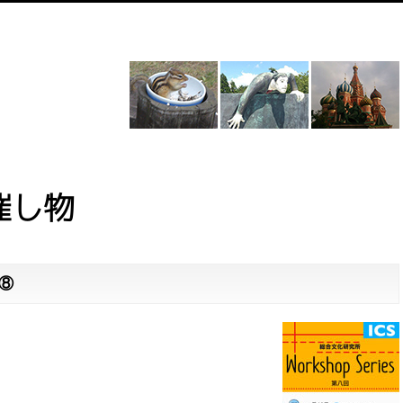
催し物
s⑧