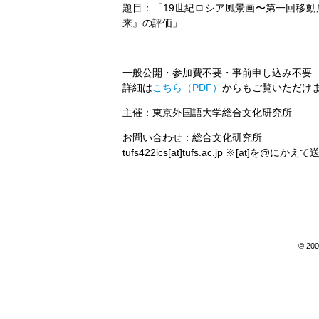
題目：「19世紀ロシア風景画〜第一回移
来』の評価」
一般公開・参加費不要・事前申し込み不要
詳細は
こちら（PDF）
からもご覧いただけ
主催：東京外国語大学総合文化研究所
お問い合わせ：総合文化研究所
tufs422ics[at]tufs.ac.jp ※[at]を
© 200