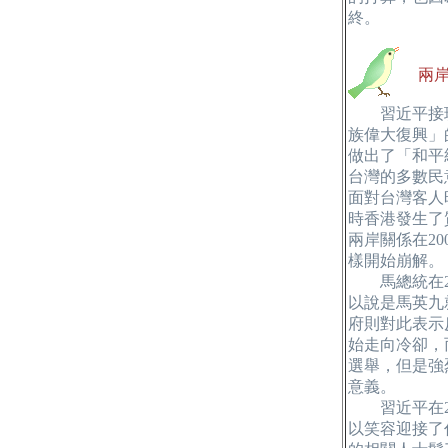
終。
兩岸
習近平接班
族偉大復興」
做出了「和平
台灣的多數民
面對台灣客人
時香港發生了
兩岸關係在2
樣開始崩解。
馬總統在20
以說是馬英九
府則對此表示
始走向冷卻，
選舉，但是強
意義。
習近平在20
以笑容迎接了