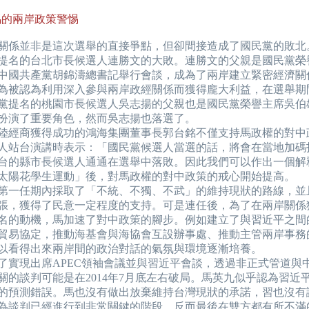
的兩岸政策警惕
係並非是這次選舉的直接爭點，但卻間接造成了國民黨的敗北
提名的台北市長候選人連勝文的大敗。連勝文的父親是國民黨榮
年與中國共產黨胡錦濤總書記舉行會談，成為了兩岸建立緊密經濟關
為被認為利用深入參與兩岸政經關係而獲得龐大利益，在選舉期
黨提名的桃園市長候選人吳志揚的父親也是國民黨榮譽主席吳伯
扮演了重要角色，然而吳志揚也落選了。
經商獲得成功的鴻海集團董事長郭台銘不僅支持馬政權的對中
人站台演講時表示：「國民黨候選人當選的話，將會在當地加碼
台的縣市長候選人通通在選舉中落敗。因此我們可以作出一個解
太陽花學生運動」後，對馬政權的對中政策的戒心開始提高。
一任期內採取了「不統、不獨、不武」的維持現狀的路線，並
張，獲得了民意一定程度的支持。可是連任後，為了在兩岸關係
名的動機，馬加速了對中政策的腳步。例如建立了與習近平之間
貿易協定，推動海基會與海協會互設辦事處、推動主管兩岸事務
以看得出來兩岸間的政治對話的氣氛與環境逐漸培養。
現出席APEC領袖會議並與習近平會談，透過非正式管道與
關的談判可能是在2014年7月底左右破局。馬英九似乎認為習近
的預測錯誤。馬也沒有做出放棄維持台灣現狀的承諾，習也沒有
為談判已經進行到非常關鍵的階段，反而最後在雙方都有所不滿