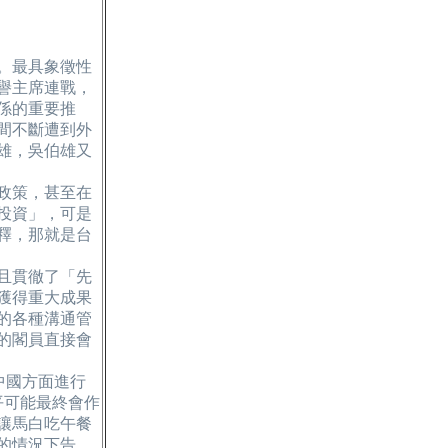
。最具象徵性
譽主席連戰，
係的重要推
間不斷遭到外
雄，吳伯雄又
政策，甚至在
投資」，可是
釋，那就是台
且貫徹了「先
獲得重大成果
的各種溝通管
的閣員直接會
中國方面進行
平可能最終會作
讓馬白吃午餐
的情況下告