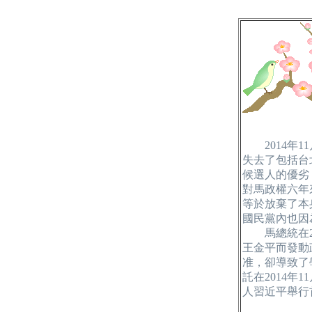
2014年1
失去了包括台
候選人的優劣
對馬政權六年
等於放棄了本
國民黨內也因
馬總統在20
王金平而發動
准，卻導致了
託在2014
人習近平舉行