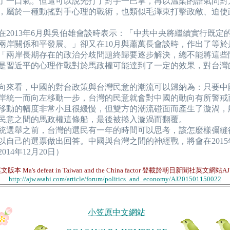
了一口氣。但這可以說先打了對手一巴掌，再以溫柔的語氣問對
，屬於一種動搖對手心理的戰術，也類似毛澤東打擊政敵、迫使
013年6月與吳伯雄會談時表示：「中共中央將繼續實行既定
兩岸關係和平發展。」卻又在10月與蕭萬長會談時，作出了等於
「兩岸長期存在的政治分歧問題終歸要逐步解決，總不能將這些
是習近平的心理作戰對於馬政權可能達到了一定的效果，對台灣
來看，中國的對台政策與台灣民意的潮流可以歸納為：只要中
岸統一而向左移動一步，台灣的民意就會對中國的動向有所警戒
移動的幅度非常小且很緩慢，但雙方的潮流碰面而產生了漩渦，
民意之間的馬政權這條船，最後被捲入漩渦而翻覆。
統選舉之前，台灣的選民有一年的時間可以思考，該怎麼樣彌縫
以自己的選票做出回答。中國與台灣之間的神經戰，將會在201
14年12月20日）
文版本 Ma's defeat in Taiwan and the China factor 登載於朝日新聞社英文網站A
http://ajw.asahi.com/article/forum/politics_and_economy/AJ201501150022
小笠原中文網站