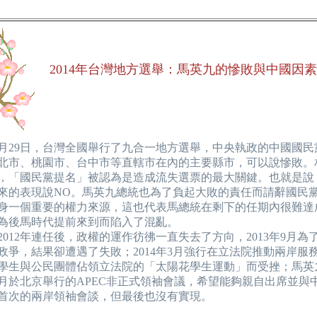
2014年台灣地方選舉：馬英九的慘敗與中國因素
1月29日，台灣全國舉行了九合一地方選舉，中央執政的中國國
北市、桃園市、台中市等直轄市在內的主要縣市，可以說慘敗。
，「國民黨提名」被認為是造成流失選票的最大關鍵。也就是說
來的表現說NO。馬英九總統也為了負起大敗的責任而請辭國民
身一個重要的權力來源，這也代表馬總統在剩下的任期內很難達
為後馬時代提前來到而陷入了混亂。
12年連任後，政權的運作彷彿一直失去了方向，2013年9月為
政爭，結果卻遭遇了失敗；2014年3月強行在立法院推動兩岸服
學生與公民團體佔領立法院的「太陽花學生運動」而受挫；馬英
年11月於北京舉行的APEC非正式領袖會議，希望能夠親自出席並與
首次的兩岸領袖會談，但最後也沒有實現。