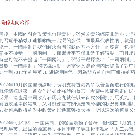
關係走向冷卻
後，中國的對台政策也出現變化，雖然改變的幅度非常小，但
的習近平稍微加速推動統一台灣的步伐，而最具代表性的，就是他在
統一、一國兩制是我們解決台灣問題的基本方針」的發言。包括
意並不接受「一國兩制」，而習近平不僅非常了解這點，而且相
時盡可能不去提起「一國兩制」，習近平選擇搬出「一國兩制」
質疑「一國兩制」的抗議活動，這當然又讓台灣內部提高了對中
008年到2012年的馬英九-胡錦濤時代，因為雙方的自制而維持的
14年10月的國慶演講時，表明支持香港為爭取普選而進行的抗
就任總統以來，首次作出如此強烈的發言，希望中國能夠走向民
反彈，這也是中國政府在馬英九就任以來首次公開批判馬英九。
而這次選舉的結果，又可能使雙方關係走向冷卻的狀況更加明顯
烈批判馬政權的對中政策的民進黨獲得大勝，所以這次的選舉又
14年9月有關「一國兩制」的發言震撼了台灣，但他在11月的北
代理馬英九出席的蕭萬長，並且重申了馬政權重視的「九二共識