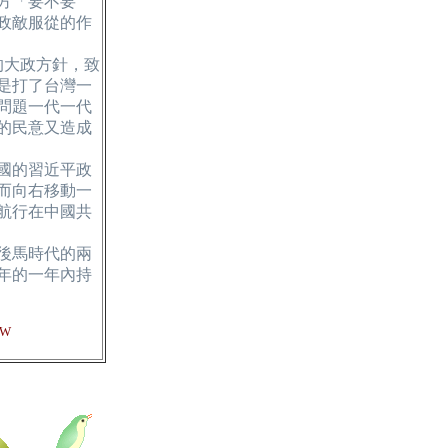
方「要不要
政敵服從的作
的大政方針，致
是打了台灣一
問題一代一代
的民意又造成
國的習近平政
而向右移動一
航行在中國共
後馬時代的兩
5年的一年內持
JW