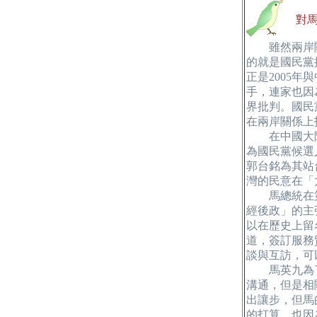
對馬
雖然兩岸關
的就是國民黨
正是2005
手，連家也因
界批判。國民
在兩岸關係上
在中國大陸
為國民黨候選
郭台銘為其站
灣的民意在「
馬總統在第
經後政」的主
以在歷史上留
道，簽訂服務
談與互訪，可
馬英九為了實
溝通，但是相
出讓步，但馬
的打算，也因