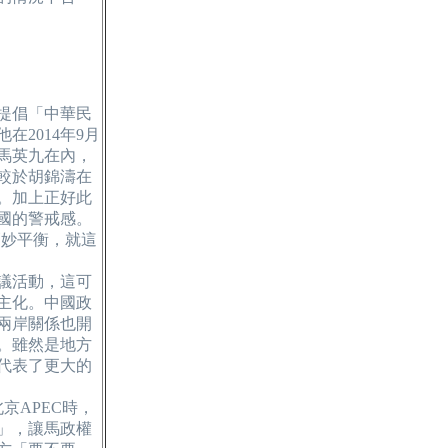
提倡「中華民
2014年9月
馬英九在內，
較於胡錦濤在
。加上正好此
國的警戒感。
巧妙平衡，就這
議活動，這可
主化。中國政
兩岸關係也開
。雖然是地方
代表了更大的
京APEC時，
」，讓馬政權