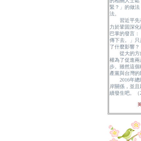
的相關人士鬆
緊？」的做法
法。
習近平先在2
力於鞏固深化
巴掌的發言：
傳下去。」只
了什麼影響？
從大的方向
權為了促進兩
步。雖然這個
產黨與台灣的
2016年總
岸關係，並且
續發生吧。（20
英