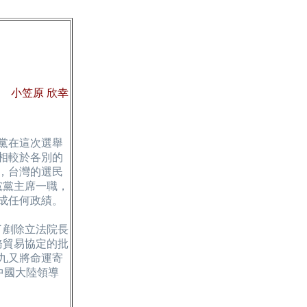
小笠原 欣幸
民黨在這次選舉
相較於各別的
，台灣的選民
黨黨主席一職，
成任何政績。
了剷除立法院長
務貿易協定的批
九又將命運寄
中國大陸領導