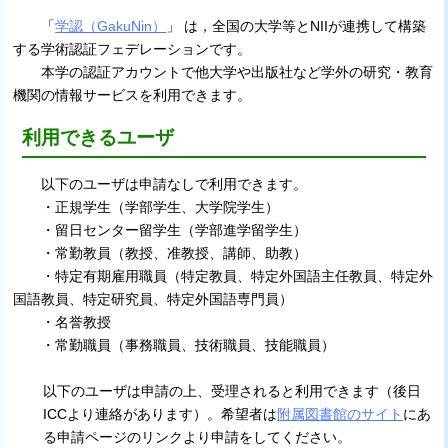
「
学認（GakuNin）
」 は，全国の大学等とNIIが連携して構築
する学術認証フェデレーションです。
本学の認証アカウントで他大学や出版社など
学外の研究・教育
機関の情報サービスを利用できます。
利用できるユーザ
以下のユーザは申請なしで利用できます。
・正規学生（学部学生、大学院学生）
・留日センター留学生（学部進学留学生）
・常勤教員（教授、准教授、講師、助教）
・特定有期雇用職員（特定教員、特定外国語主任教員、特定外
国語教員、特定研究員、特定外国語専門員）
・名誉教授
・常勤職員（事務職員、技術職員、技能職員）
以下のユーザは申請の上、受理されると利用できます（後日
ICCより連絡があります）。希望者は
附属図書館のサイト
にあ
る申請ページのリンクより申請をしてください。