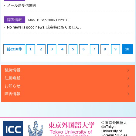
メール送受信障害
障害情報
Mon, 11 Sep 2006 17:29:00
No news is good news. 現在特にありません．
前の10件
1
2
3
4
5
6
7
8
9
10
緊急情報
注意喚起
お知らせ
障害情報
©
東京外国語大
学
/
Tokyo
University of
Foreign Studies