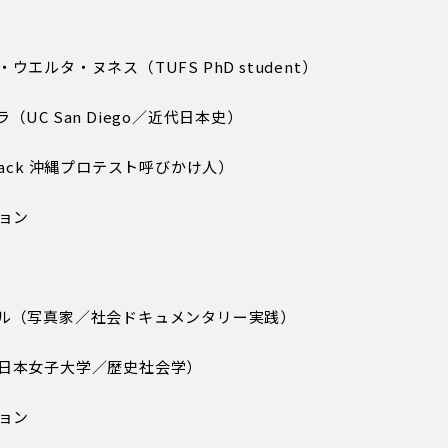
ア・ウエルタ・ヌネス（TUFS PhD student）
ラ（UC San Diego／近代日本史）
ndBack 沖縄プロテスト呼びかけ人）
ション
スペヘル（写真家／社会ドキュメンタリー実践）
ヤン（日本女子大学／歴史社会学）
ション