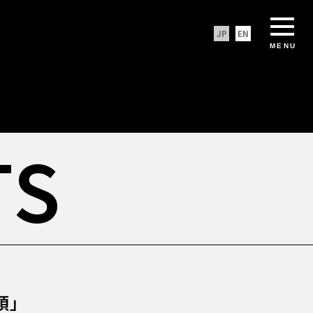
JP
EN
MENU
TS
領」