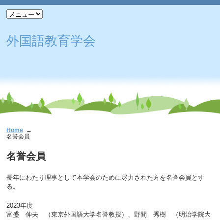
外国語教育学会
Home
名誉会員
名誉会員
長年にわたり理事として本学会のために尽力された方を名誉会員とす
る。
2023年度
富盛 伸夫 （東京外国語大学名誉教授）、野間 秀樹 （明治学院大