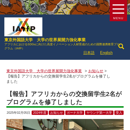
MENU
東京外国語大学 大学の世界展開力強化事業
アフリカにおけるSDGsに向けた高度イノベーション人材育成のための国際連携教育プロ
グラム（IAfP）
日本語
English
東京外国語大学 大学の世界展開力強化事業
>
お知らせ
>
【報告】アフリカからの交換留学生2名がプログラムを修了し
ました
【報告】アフリカからの交換留学生2名が
プログラムを修了しました
2025年02月05日
2024年度
お知らせ
ガーナ大学
ヤウンデ第一大学
受入