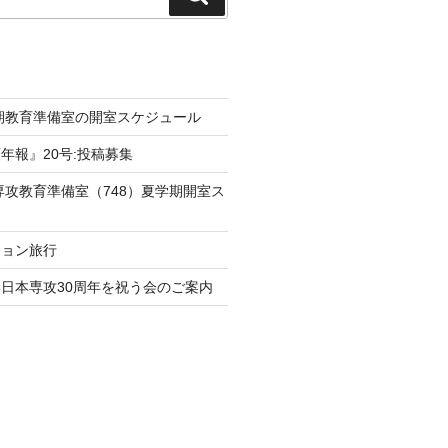
索
学期教育準備室の開室スケジュール
年報』20号:投稿募集
本専攻教育準備室（748）夏学期開室ス
ション旅行
日本専攻30周年を祝う会のご案内