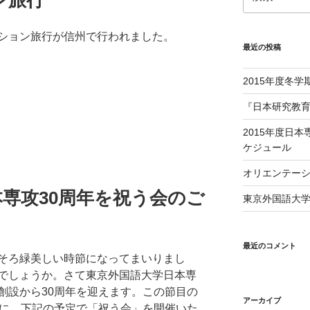
ン旅行
索:
ション旅行が信州で行われました。
最近の投稿
2015年度冬
『日本研究教育
2015年度日
ケジュール
オリエンテー
専攻30周年を祝う会のご
東京外国語大学
最近のコメント
そろ緑美しい時節になってまいりまし
でしょうか。さて東京外国語大学日本専
創設から30周年を迎えます。この節目の
アーカイブ
）に、下記の予定で「祝う会」を開催いた