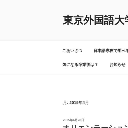
コ
ン
テ
東京外国語大
ン
ツ
へ
ス
ごあいさつ
日本語専攻で学べ
キ
ッ
気になる卒業後は？
お知らせ
プ
月:
2015年4月
投
2015年4月28日
稿