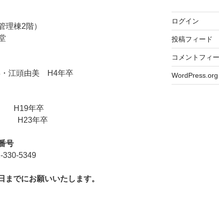
ログイン
管理棟2階）
堂
投稿フィード
コメントフィ
）
・江頭由美 H4年卒
WordPress.org
 H19年卒
 H23年卒
番号
-330-5349
0日までにお願いいたします。