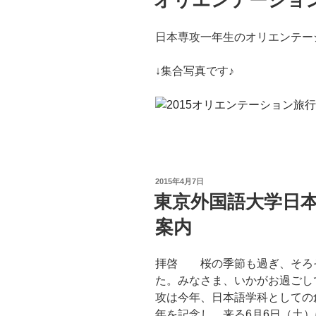
オリエンテーショ
日:
日本専攻一年生のオリエンテー
↓集合写真です♪
投
2015年4月7日
稿
東京外国語大学日本
日:
案内
拝啓 桜の季節も過ぎ、そろ
た。みなさま、いかがお過ごし
攻は今年、日本語学科としての
年を記念し、来る6月6日（土