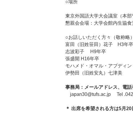
○場所
東京外国語大学大会議室（本部
懇親会会場：大学会館内生協食
○お話しいただく方々（敬称略
富田（旧姓笹田）花子 H3年卒
志波彩子 H9年卒
張盛開 H16年卒
モハメド・オマル・アブディン
伊勢田（旧姓安丸）七津美
事務局：メールアドレス、電話
japan30@tufs.ac.jp Tel .042
＊ 出席を希望される方は5月2