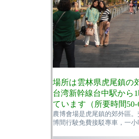
場所は雲林県虎尾鎮の
台湾新幹線台中駅から1
ています（所要時間50-
農博會場是虎尾鎮的郊外區。
博間行駛免費接駁專車，一小時