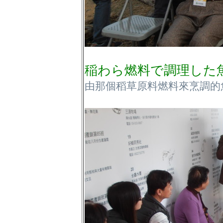
稲わら燃料で調理した
由那個稻草原料燃料來烹調的