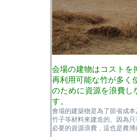
会場の建物はコストを
再利用可能な竹が多く
のために資源を浪費し
す。
會場的建築物是為了節省成本
竹子等材料來建造的。因為只
必要的資源浪費，這也是農博