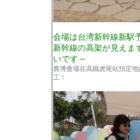
会場は台湾新幹線新駅
新幹線の高架が見えま
いです～
農博會場在高鐵虎尾站預定地
工！