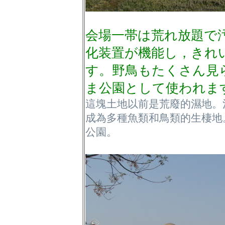
会場一帯は荒れ放題で
化装置が機能し，きれ
す。野鳥もたくさん見
ま公園として使われま
這塊土地以前是荒廢的濕地。
成為多種魚類和鳥類的生棲地
公園。