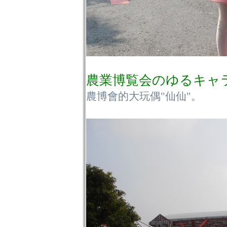
農業博覧会のゆるキャ
農博會的大玩偶"仙仙"。