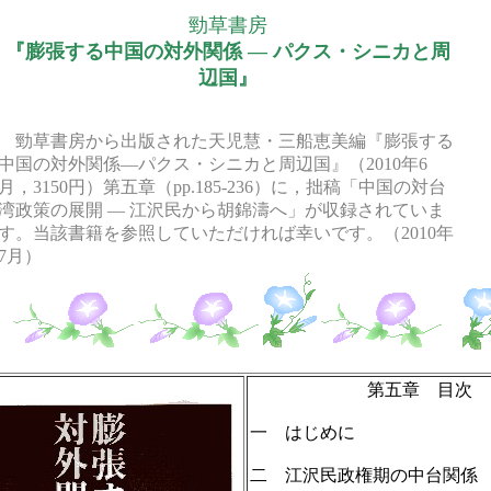
勁草書房
『膨張する中国の対外関係 ― パクス・シニカと周
辺国』
勁草書房から出版された天児慧・三船恵美編『膨張する
中国の対外関係―パクス・シニカと周辺国』（2010年6
月，3150円）第五章（pp.185-236）に，拙稿「中国の対台
湾政策の展開 ― 江沢民から胡錦濤へ」が収録されていま
す。当該書籍を参照していただければ幸いです。（2010年
7月）
第五章 目次
一 はじめに
二 江沢民政権期の中台関係