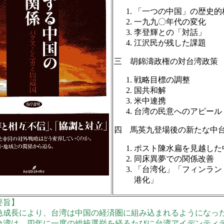
「一つの中国」の歴史的
一九九〇年代の変化
李登輝との「対話」
江沢民が残した課題
三 胡錦濤政権の対台湾政策
戦略目標の調整
国共和解
米中連携
台湾の民意へのアピール
四 馬英九登場後の新たな中
ポスト陳水扁を見越した
同床異夢での関係改善
「台湾化」「フィンラン
港化」
要旨】
急成長により、台湾は中国の経済圏に組み込まれるようになっ
台湾は、四年に一度の総統選挙を経るたびに台湾アイデンティ