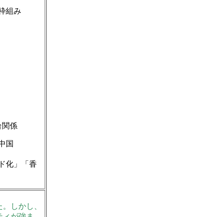
枠組み
台関係
中国
ド化」「香
た。しかし、
ティが強ま