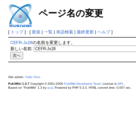
ページ名の変更
[
トップ
] [
新規
|
一覧
|
単語検索
|
最終更新
|
ヘルプ
]
CEFR-Jx28
の名前を変更します。
新しい名前:
Site admin:
Yukio Tono
PukiWiki 1.4.7
Copyright © 2001-2006
PukiWiki Developers Team
. License is
GPL
.
Based on "PukiWiki" 1.3 by
yu-ji
. Powered by PHP 5.3.3. HTML convert time: 0.007 sec.