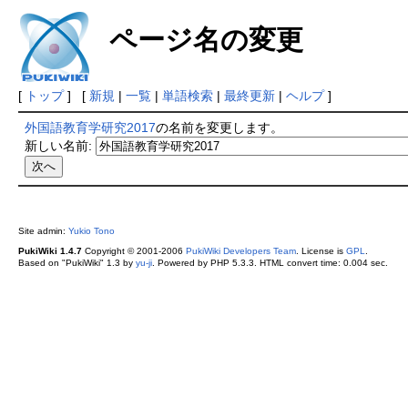
ページ名の変更
[
トップ
] [
新規
|
一覧
|
単語検索
|
最終更新
|
ヘルプ
]
外国語教育学研究2017
の名前を変更します。
新しい名前:
Site admin:
Yukio Tono
PukiWiki 1.4.7
Copyright © 2001-2006
PukiWiki Developers Team
. License is
GPL
.
Based on "PukiWiki" 1.3 by
yu-ji
. Powered by PHP 5.3.3. HTML convert time: 0.004 sec.