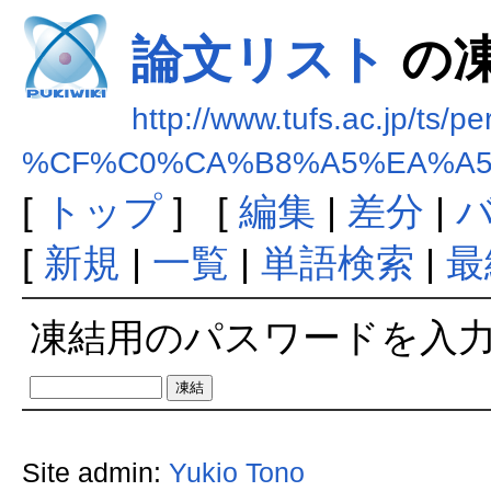
論文リスト
の
http://www.tufs.ac.jp/ts/p
%CF%C0%CA%B8%A5%EA%A5
[
トップ
] [
編集
|
差分
|
[
新規
|
一覧
|
単語検索
|
最
凍結用のパスワードを入
Site admin:
Yukio Tono