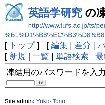
英語学研究
の
http://www.tufs.ac.jp/ts/p
%B1%D1%B8%EC%B3%D8%B8
[
トップ
] [
編集
|
差分
|
[
新規
|
一覧
|
単語検索
|
最
凍結用のパスワードを入
Site admin:
Yukio Tono