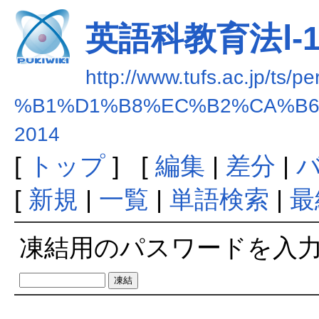
英語科教育法Ⅰ-1-
http://www.tufs.ac.jp/ts/p
%B1%D1%B8%EC%B2%CA%B6
2014
[
トップ
] [
編集
|
差分
|
[
新規
|
一覧
|
単語検索
|
最
凍結用のパスワードを入