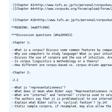
-[[Chapter A3>http://www.tufs.ac.jp/ts/personal/corpuskun/
-[[Chapter A4>http://www.corpus4u.org/forum/upload/forum/2
-[[Chapter A10>http://www.tufs.ac.jp/ts/personal/corpuskun
**READING: [#a8ffc990]

***Discussion questions [#ha205653]

-Chapter 1:

--What is a corpus? Discuss some common features by compar
--Why use computers to study language? What is your intui
--Discuss the use of corpora and the use of intuition. Are
--Is corpus linguistics a methodology or a theory?

--How different are corpus-based vs. corpus-driven approac
-Chapter 2: 

-2.2

--What is "representativeness"?

--What does it mean when Biber says "Representativeness r
--What are "internal" and "external" criteria used to sele
--The authors say that it is problematical to use interna
--Explain what Biber calls a 'cyclical fashion'? (p.14)

--Static sample corpora, if resampled, may also allow the 