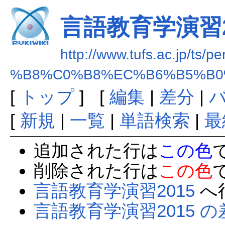
言語教育学演習2
http://www.tufs.ac.jp/ts/p
%B8%C0%B8%EC%B6%B5%B0
[
トップ
] [
編集
|
差分
|
[
新規
|
一覧
|
単語検索
|
最
追加された行は
この色
削除された行は
この色
言語教育学演習2015
へ
言語教育学演習2015 