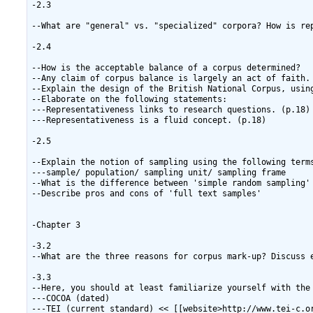
-2.3

--What are "general" vs. "specialized" corpora? How is rep
-2.4

--How is the acceptable balance of a corpus determined?

--Any claim of corpus balance is largely an act of faith. 
--Explain the design of the British National Corpus, usin
--Elaborate on the following statements:

---Representativeness links to research questions. (p.18)

---Representativeness is a fluid concept. (p.18)

-2.5

--Explain the notion of sampling using the following terms
---sample/ population/ sampling unit/ sampling frame

--What is the difference between 'simple random sampling' 
--Describe pros and cons of 'full text samples'

-Chapter 3

-3.2

--What are the three reasons for corpus mark-up? Discuss e
-3.3

--Here, you should at least familiarize yourself with the 
---COCOA (dated)

---TEI (current standard) << [[website>http://www.tei-c.or