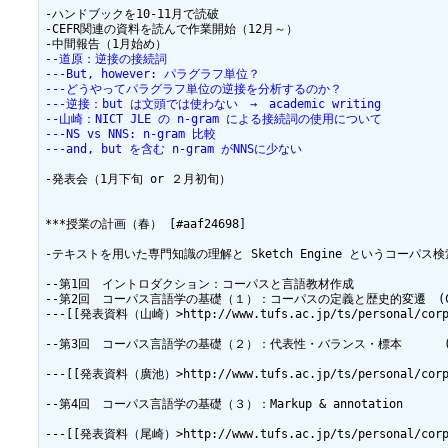
-ハンドブックを10-11月で読破

-CEFR関連の資料を読んで作業開始（12月～）

--道原：逆接の接続詞
---But, however: パラグラフ単位？
---どうやってパラグラフ単位の逆接を分析するのか？
---逆接：but は文頭では使わない　→　academic writing
--山崎：NICT JLE の n-gram による接続詞の使用について
---NS vs NNS: n-gram 比較
---and, but を含む n-gram がNNSに少ない
-発表会（1月下旬 or ２月初旬）

***授業の計画（春） [#aaf24698]

-テキストを用いた専門知識の理解と Sketch Engine というコーパ
--第1回　イントロダクション：コーパスと言語教材作成

--第2回　コーパス言語学の基礎（１）：コーパスの定義と歴史的変遷　(CBLS 
---[[発表資料（山崎）>http://www.tufs.ac.jp/ts/personal/corpus
--第3回　コーパス言語学の基礎（２）：代表性・バランス・標本      (CBLS Uni
---[[発表資料（廣池）>http://www.tufs.ac.jp/ts/personal/corpus
--第4回　コーパス言語学の基礎（３）：Markup & annotation         (
---[[発表資料（尾崎）>http://www.tufs.ac.jp/ts/personal/corpus