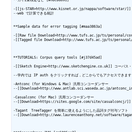
**カイ2乗検定など [#hdcbd091]

-[[js-STAR>http://www.kisnet.or.jp/nappa/software/star/]]

--web で計算できる統計

**Sample data for error tagging [#maa3863a]

-[[Raw file Download>http://www.tufs.ac.jp/ts/personal/cor
-[[Tagged file Download>http://www.tufs.ac.jp/ts/personal/
**TUTORIALS: Corpus query tools [#j37d45ad]

-[[Sketch Engine>http://www.sketchengine.co.uk]] コ
--学内では IP auth をクリックすれば，どこからでもアクセスできます

-Antconc (for Windows & Mac) 汎用コンコーダンサー

--[[Download>http://www.antlab.sci.waseda.ac.jp/antconc_in
-Casualconc (for Mac) 汎用コンコーダンサー

--[[Download>https://sites.google.com/site/casualconcj/]]

-Tagant　TreeTagger を簡単に使えるようにした品詞タグ付与ソフト

--[[Download>http://www.laurenceanthony.net/software/tagan