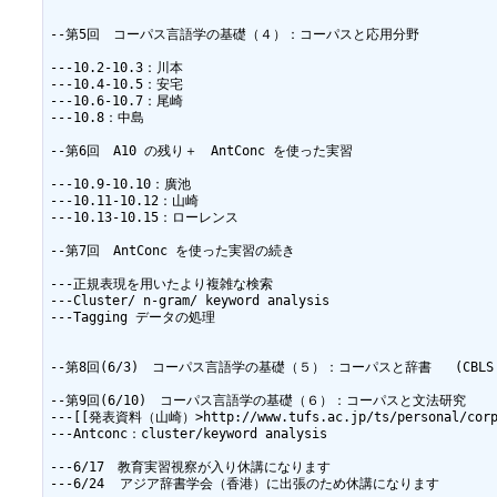
--第5回　コーパス言語学の基礎（４）：コーパスと応用分野          (CBL
---10.2-10.3：川本

---10.4-10.5：安宅

---10.6-10.7：尾崎

---10.8：中島

--第6回　A10 の残り＋　AntConc を使った実習

---10.9-10.10：廣池

---10.11-10.12：山崎

---10.13-10.15：ローレンス

--第7回　AntConc を使った実習の続き

---正規表現を用いたより複雑な検索

---Cluster/ n-gram/ keyword analysis

---Tagging データの処理

--第8回(6/3)　コーパス言語学の基礎（５）：コーパスと辞書   (CBLS U
--第9回(6/10)　コーパス言語学の基礎（６）：コーパスと文法研究        
---[[発表資料（山崎）>http://www.tufs.ac.jp/ts/personal/corpus
---Antconc：cluster/keyword analysis

---6/17　教育実習視察が入り休講になります

---6/24  アジア辞書学会（香港）に出張のため休講になります
