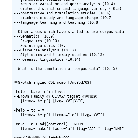
---register variation and genre analysis (10.4)

---dialect distinction and language variety (10.5)

---contrastive and translation studies (10.6)

---diachronic study and language change (10.7)

---language learning and teaching (10.8)

--Other areas which have started to use corpus data

---Semantics (10.9)

---Pragmatics (10.10)

---Sociolinguistics (10.11)

---Discourse analysis (10.12)

---Stylistics and literary studies (10.13)

---Forensic linguistics (10.14)

--What is the limitation of corpus data? (10.15) 

**Sketch Engine CQL memo [#me8bd703]

-help + bare infinitives

--Brown Family の CLAWS7 tagset の検索式：

---[lemma="help"] [tag="VVI|VV0"]

-help + to + V

---[lemma="help"] [lemma="to"] [tag="VVI"]

-make + a + adj(optional) + NOUN

---[lemma="make"] [word="a"] [tag="JJ"]? [tag="NN1"]
