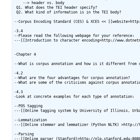
    --> header vs. body

 Q1. What does the TEI header specify?

 Q2. What kind of information is in the TEI body?

--Corpus Encoding Standard (CES) & XCES << [[website>http:
-3.4

--Please read the following webpage for your reference:

---[[Introduction to character encoding>http://www.dotnetn
-Chapter 4

--What is corpus annotation and how is it different from c
-4.2

--What are the four advantages for corpus annotation?

--What are some of the criticisms against corpus annotatio
-4.3

-Look at concrete examples for each type of annotation: 

--POS tagging

---[[Online tagging system by University of Illinois, Urba
--Lemmatization

---[[Online stemmer and lemmatizer (Python NLTK) >http://t
--Parsing

---[[Online parser (Stanford)>http://nlp.stanford.edu:8080