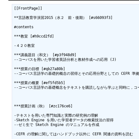
[[FrontPage]]

**言語教育学演習2015（水２　前・後期） [#s66093f3]

#contents

***教室 [#h9ccd2fd]

-４２０教室

***講義題目（和文） [#p3f948d9]

--コーパスを用いた学習者英語分析と教材作成への応用 (J)

***授業の目標 [#qb27a80b]

--コーパス言語学の基礎的概念の習得とその応用分野としての CEFR 準
***授業の概要 [#ef5fd5b5]

--コーパス言語学の基礎概念をテキストを購読しながら学ぶと同時に，コ
***授業計画（秋） [#zc176ce6]

-テキストを用いた専門知識と実際の研究例の理解

-Sketch Engine を用いた学習者データの検索技法の習得

--ゼミ生で Sketch Engine のマニュアルを作成

-CEFR の理解に関してはハンドブック以外に CEFR 関連の資料を読む
