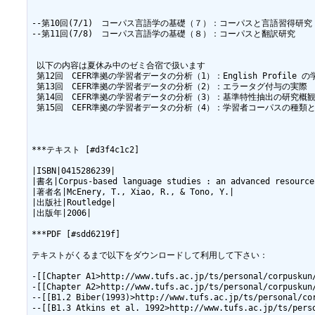
--第10回(7/1)　コーパス言語学の基礎（７）：コーパスと言語習得研究    
--第11回(7/8)　コーパス言語学の基礎（８）：コーパスと翻訳研究       
 以下の内容は夏休み中のゼミ合宿で扱います

 第12回　CEFR準拠の学習者データの分析（1）：English Profile 
 第13回　CEFR準拠の学習者データの分析（2）：エラータグ付与の実際

 第14回　CEFR準拠の学習者データの分析（3）：基準特性抽出の研究概観
 第15回　CEFR準拠の学習者データの分析（4）：学習者コーパスの種類と
***テキスト [#d3f4c1c2]

|ISBN|0415286239|

|書名|Corpus-based language studies : an advanced resource 
|著者名|McEnery, T., Xiao, R., & Tono, Y.|

|出版社|Routledge|

|出版年|2006|

***PDF [#sdd6219f]

テキストがくるまで以下をダウンロードして利用して下さい：

-[[Chapter A1>http://www.tufs.ac.jp/ts/personal/corpuskun/
-[[Chapter A2>http://www.tufs.ac.jp/ts/personal/corpuskun/
--[[B1.2 Biber(1993)>http://www.tufs.ac.jp/ts/personal/cor
--[[B1.3 Atkins et al. 1992>http://www.tufs.ac.jp/ts/perso