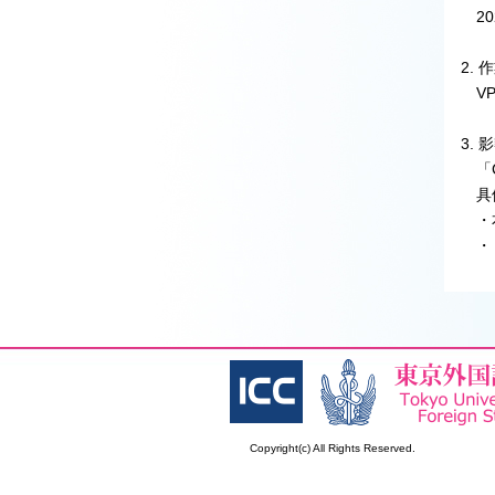
202
2. 
VP
3. 
「Ci
具体
・本
・（
Copyright(c) All Rights Reserved.