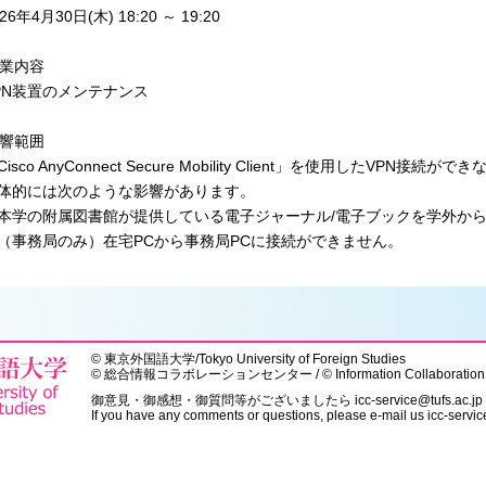
6年4月30日(木) 18:20 ～ 19:20
作業内容
N装置のメンテナンス
影響範囲
sco AnyConnect Secure Mobility Client」を使用したVPN接続
的には次のような影響があります。
学の附属図書館が提供している電子ジャーナル/電子ブックを学外から
事務局のみ）在宅PCから事務局PCに接続ができません。
©
東京外国語大学
/
Tokyo University of Foreign Studies
© 総合情報コラボレーションセンター / © Information Collaboration 
御意見・御感想・御質問等がございましたら
icc-service@tufs.ac.jp
If you have any comments or questions, please e-mail us
icc-servic