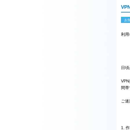
VP
お
利用
日頃
VP
間帯
ご迷
1. 