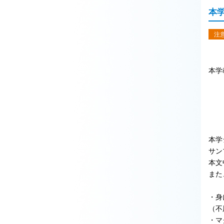
本
注
本学
本学
サン
本文
また
・身
（不
・マ