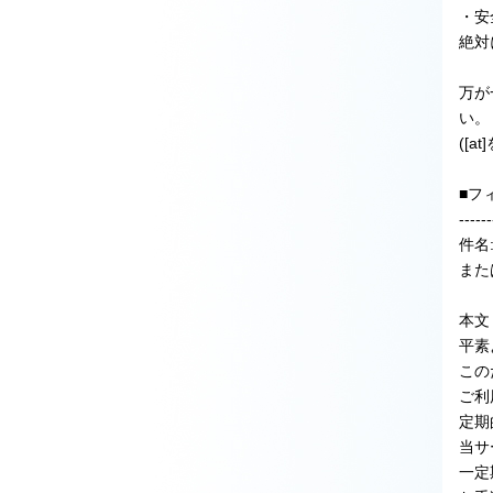
・安
絶対
万が
い。
([
■フ
------
件名
また
本文
平素
この
ご利
定期
当サ
一定