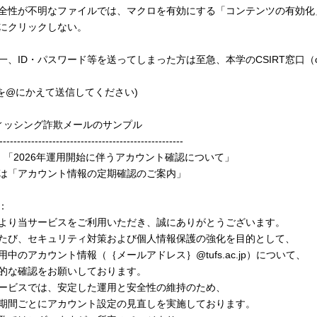
全性が不明なファイルでは、マクロを有効にする「コンテンツの有効化
にクリックしない。
一、ID・パスワード等を送ってしまった方は至急、本学のCSIRT窓口（csirt[a
at]を@にかえて送信してください)
ィッシング詐欺メールのサンプル
----------------------------------------------------
: 「2026年運用開始に伴うアカウント確認について」
は「アカウント情報の定期確認のご案内」
：
より当サービスをご利用いただき、誠にありがとうございます。
たび、セキュリティ対策および個人情報保護の強化を目的として、
用中のアカウント情報（｛メールアドレス｝@tufs.ac.jp）について、
的な確認をお願いしております。
ービスでは、安定した運用と安全性の維持のため、
期間ごとにアカウント設定の見直しを実施しております。