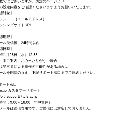
数ではございますが、所定のページより
の設定内容をご確認くださいますようお願いいたします。
認対象】
ウント：｛メールアドレス｝
ッシングサイトURL
認期限】
ール受信後、24時間以内
認日時】
6年1月28日（水）12:38
、本ご案内にお心当たりがない場合、
は第三者による操作の可能性がある場合は、
ールを削除のうえ、下記サポート窓口までご連絡ください。
サポート窓口
s.ac.jp カスタマーサポート
：support@tufs.ac.jp
時間：9:00～18:00（年中無休）
メールは送信専用です。ご返信には対応しておりません。