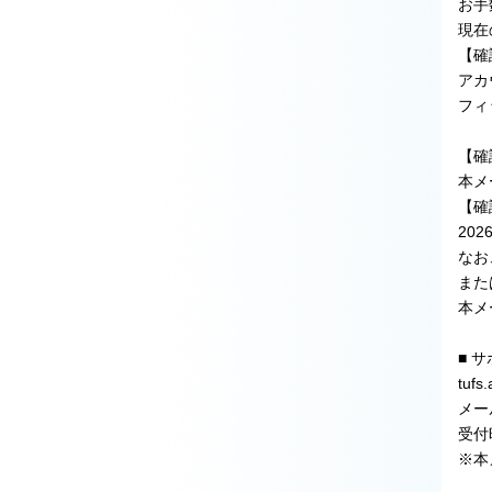
お手
現在
【確
アカ
フィ
【確
本メ
【確
202
なお
また
本メ
■ 
tuf
メール
受付
※本