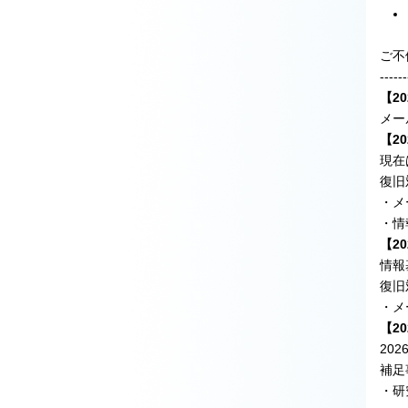
ご不
------
【20
メー
【20
現在
復旧
・メ
・情
【20
情報
復旧
・メ
【20
20
補足
・研