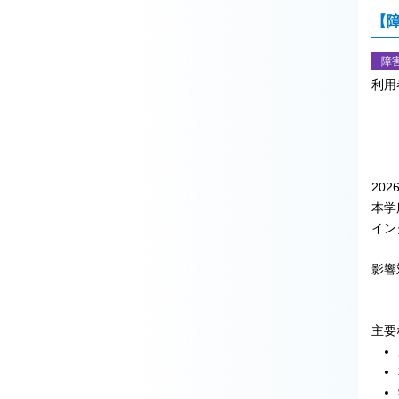
【
障
利用
202
本学
イン
影響
本学
主要