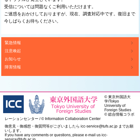
受信については問題なくご利用いただけます。
ご迷惑をおかけしておりますが、現在、調査対応中です。復旧まで
今しばらくお待ちください。
緊急情報
注意喚起
お知らせ
障害情報
©
東京外国語大
学
/
Tokyo
University of
Foreign Studies
© 総合情報コラボ
レーションセンター / © Information Collaboration Center
御意見・御感想・御質問等がございましたら
icc-service@tufs.ac.jp
までお願
いします。
If you have any comments or questions, please e-mail us
icc-
service@tufs.ac.jp