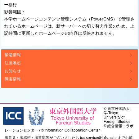
ー移行
影響範囲：
本学ホームページコンテンツ管理システム（PowerCMS）で管理さ
れているホームページは、新サーバーへの切り替え作業のため、上
記時間に更新したホームページの内容は反映されません。
緊急情報
注意喚起
お知らせ
障害情報
©
東京外国語大
学
/
Tokyo
University of
Foreign Studies
© 総合情報コラボ
レーションセンター / © Information Collaboration Center
御意見・御感想・御質問等がございましたら
icc-service@tufs.ac.jp
までお願