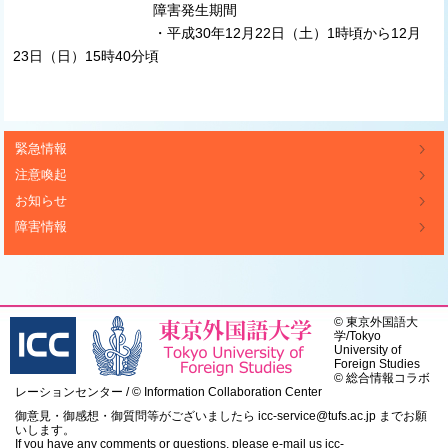
障害発生期間
・平成30年12月22日（土）1時頃から12月
23日（日）15時40分頃
緊急情報
注意喚起
お知らせ
障害情報
©
東京外国語大
学
/
Tokyo
University of
Foreign Studies
© 総合情報コラボ
レーションセンター / © Information Collaboration Center
御意見・御感想・御質問等がございましたら
icc-service@tufs.ac.jp
までお願
いします。
If you have any comments or questions, please e-mail us
icc-