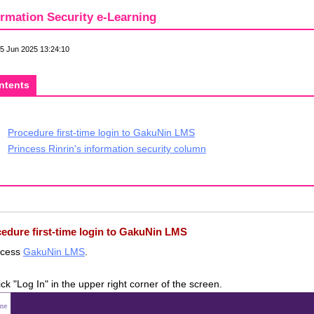
ormation Security e-Learning
05 Jun 2025 13:24:10
ntents
Procedure first-time login to GakuNin LMS
Princess Rinrin's information security column
edure first-time login to GakuNin LMS
ccess
GakuNin
LMS
.
ick "Log In" in the upper right corner of the screen.