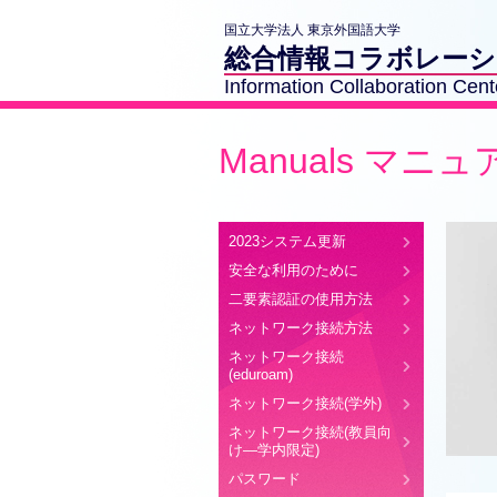
国立大学法人 東京外国語大学
総合情報コラボレー
Information Collaboration Cent
Manuals マニュ
2023システム更新
安全な利用のために
二要素認証の使用方法
ネットワーク接続方法
ネットワーク接続
(eduroam)
ネットワーク接続(学外)
ネットワーク接続(教員向
け―学内限定)
パスワード