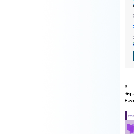
6.
「
disp
Revi