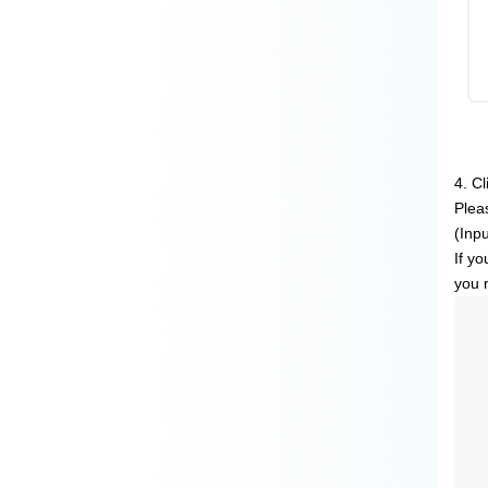
4. Cl
Plea
(Inp
If y
you 