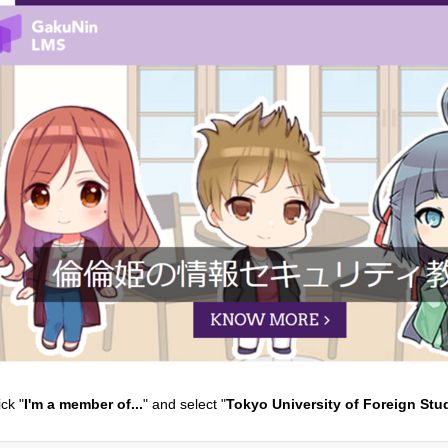
ick "
I'm a member of...
" and select "
Tokyo University of Foreign Stu