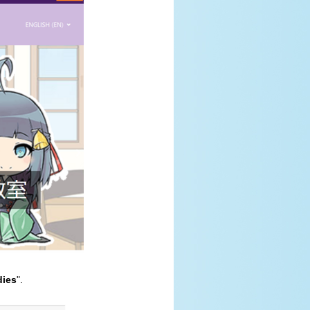
dies
".