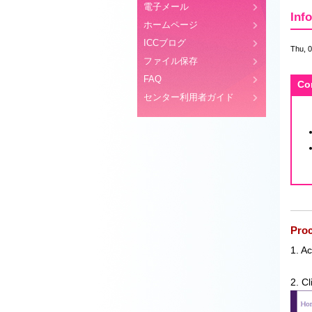
電子メール
Inf
ホームページ
ICCブログ
Thu, 
ファイル保存
FAQ
Co
センター利用者ガイド
Proc
1. A
2. Cl