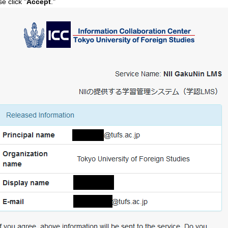
e click "
Accept
."