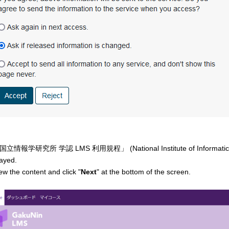
国立情報学研究所 学認 LMS 利用規程」
(National Institute of Informat
layed.
ew the content and click "
Next
" at the bottom of the screen.