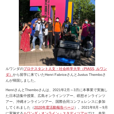
ルワンダの
プロテスタント人文・社会科学大学（PIASS, ルワン
ダ）
から留学に来ていたHenri FabriceさんとJustus Themboさ
んが帰国しました。
HenriさんとThemboさんは、2021年2月～3月に本事業で実施し
た日本語集中授業、広島オンラインツアー、瞑想オンラインツ
アー、沖縄オンラインツアー、国際合同コンフェレンスに参加
してくれました（
2020年度活動報告ページ
）。2021年8月～9月
に実施する
ルワンダ・オンライン・スタディツアー
では、本学