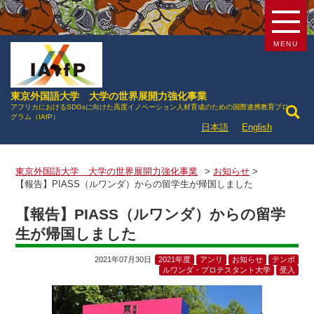
MENU
東京外国語大学 大学の世界展開力強化事業
アフリカにおけるSDGsに向けた高度イノベーション人材育成のための国際連携教育プロ
グラム（IAfP）
日本語
English
東京外国語大学 大学の世界展開力強化事業
>
お知らせ
>
【報告】PIASS（ルワンダ）からの留学生が帰国しました
【報告】PIASS（ルワンダ）からの留学
生が帰国しました
2021年07月30日
2021年度
アンリ
お知らせ
テンボ
ルワンダ・プロテスタント大学
受入