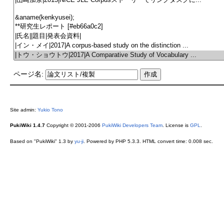
ページ名:
Site admin:
Yukio Tono
PukiWiki 1.4.7
Copyright © 2001-2006
PukiWiki Developers Team
. License is
GPL
.
Based on "PukiWiki" 1.3 by
yu-ji
. Powered by PHP 5.3.3. HTML convert time: 0.008 sec.