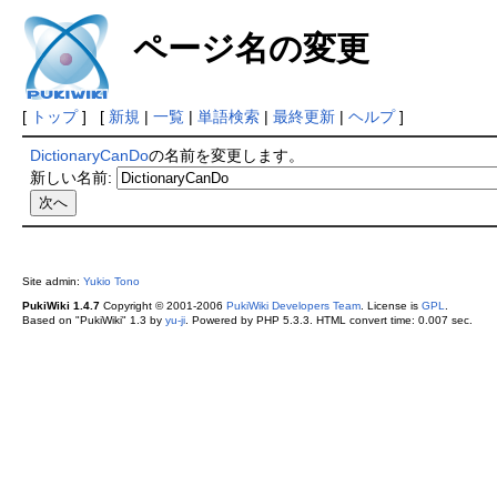
ページ名の変更
[
トップ
] [
新規
|
一覧
|
単語検索
|
最終更新
|
ヘルプ
]
DictionaryCanDo
の名前を変更します。
新しい名前:
Site admin:
Yukio Tono
PukiWiki 1.4.7
Copyright © 2001-2006
PukiWiki Developers Team
. License is
GPL
.
Based on "PukiWiki" 1.3 by
yu-ji
. Powered by PHP 5.3.3. HTML convert time: 0.007 sec.