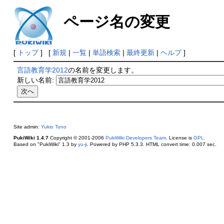
ページ名の変更
[
トップ
] [
新規
|
一覧
|
単語検索
|
最終更新
|
ヘルプ
]
言語教育学2012
の名前を変更します。
新しい名前:
Site admin:
Yukio Tono
PukiWiki 1.4.7
Copyright © 2001-2006
PukiWiki Developers Team
. License is
GPL
.
Based on "PukiWiki" 1.3 by
yu-ji
. Powered by PHP 5.3.3. HTML convert time: 0.007 sec.