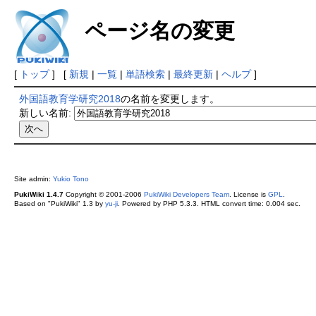
ページ名の変更
[
トップ
] [
新規
|
一覧
|
単語検索
|
最終更新
|
ヘルプ
]
外国語教育学研究2018
の名前を変更します。
新しい名前:
Site admin:
Yukio Tono
PukiWiki 1.4.7
Copyright © 2001-2006
PukiWiki Developers Team
. License is
GPL
.
Based on "PukiWiki" 1.3 by
yu-ji
. Powered by PHP 5.3.3. HTML convert time: 0.004 sec.