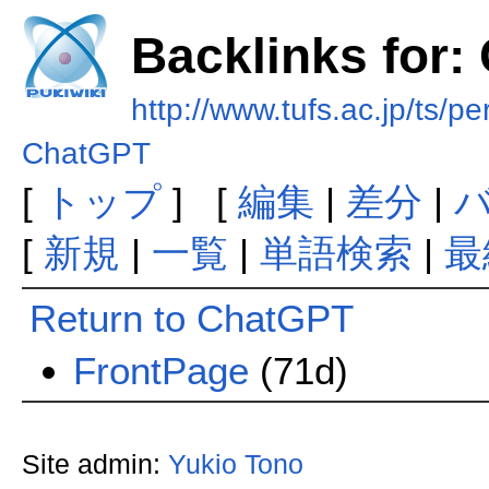
Backlinks for:
http://www.tufs.ac.jp/ts/p
ChatGPT
[
トップ
] [
編集
|
差分
|
[
新規
|
一覧
|
単語検索
|
最
Return to ChatGPT
FrontPage
(71d)
Site admin:
Yukio Tono