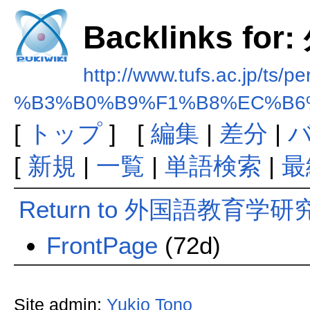
Backlinks f
http://www.tufs.ac.jp/ts/p
%B3%B0%B9%F1%B8%EC%B6
[
トップ
] [
編集
|
差分
|
[
新規
|
一覧
|
単語検索
|
最
Return to 外国語教育学研究
FrontPage
(72d)
Site admin:
Yukio Tono