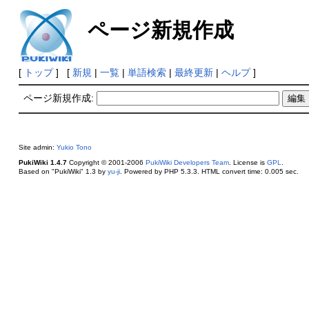
ページ新規作成
[
トップ
] [
新規
|
一覧
|
単語検索
|
最終更新
|
ヘルプ
]
ページ新規作成:
Site admin:
Yukio Tono
PukiWiki 1.4.7
Copyright © 2001-2006
PukiWiki Developers Team
. License is
GPL
.
Based on "PukiWiki" 1.3 by
yu-ji
. Powered by PHP 5.3.3. HTML convert time: 0.005 sec.