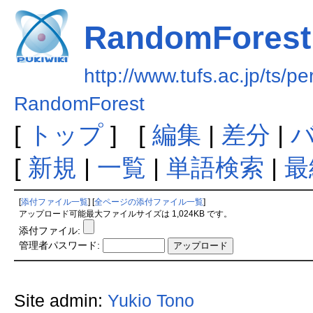
RandomForest
http://www.tufs.ac.jp/ts/p
RandomForest
[
トップ
] [
編集
|
差分
|
[
新規
|
一覧
|
単語検索
|
最
[
添付ファイル一覧
] [
全ページの添付ファイル一覧
]
アップロード可能最大ファイルサイズは 1,024KB です。
添付ファイル:
管理者パスワード:
Site admin:
Yukio Tono