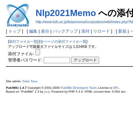
Nlp2021Memo
への添
http://www.tufs.ac.jp/ts/personal/corpuskun/wiki/index.ph
[
トップ
] [
編集
|
差分
|
バックアップ
|
添付
|
リロード
] [
新規
|
[
添付ファイル一覧
] [
全ページの添付ファイル一覧
]
アップロード可能最大ファイルサイズは 1,024KB です。
添付ファイル:
管理者パスワード:
Site admin:
Yukio Tono
PukiWiki 1.4.7
Copyright © 2001-2006
PukiWiki Developers Team
. License is
GPL
.
Based on "PukiWiki" 1.3 by
yu-ji
. Powered by PHP 5.3.3. HTML convert time: 0.004 sec.