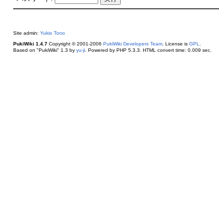
Site admin:
Yukio Tono
PukiWiki 1.4.7
Copyright © 2001-2006
PukiWiki Developers Team
. License is
GPL
.
Based on "PukiWiki" 1.3 by
yu-ji
. Powered by PHP 5.3.3. HTML convert time: 0.009 sec.