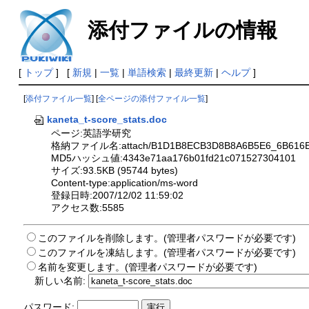
添付ファイルの情報
[
トップ
] [
新規
|
一覧
|
単語検索
|
最終更新
|
ヘルプ
]
[
添付ファイル一覧
] [
全ページの添付ファイル一覧
]
kaneta_t-score_stats.doc
ページ:英語学研究
格納ファイル名:attach/B1D1B8ECB3D8B8A6B5E6_6B616E6
MD5ハッシュ値:4343e71aa176b01fd21c071527304101
サイズ:93.5KB (95744 bytes)
Content-type:application/ms-word
登録日時:2007/12/02 11:59:02
アクセス数:5585
このファイルを削除します。(管理者パスワードが必要です)
このファイルを凍結します。(管理者パスワードが必要です)
名前を変更します。(管理者パスワードが必要です)
新しい名前:
パスワード: