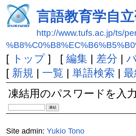
言語教育学自立
http://www.tufs.ac.jp/ts/p
%B8%C0%B8%EC%B6%B5%B0
[
トップ
] [
編集
|
差分
|
[
新規
|
一覧
|
単語検索
|
最
凍結用のパスワードを入
Site admin:
Yukio Tono