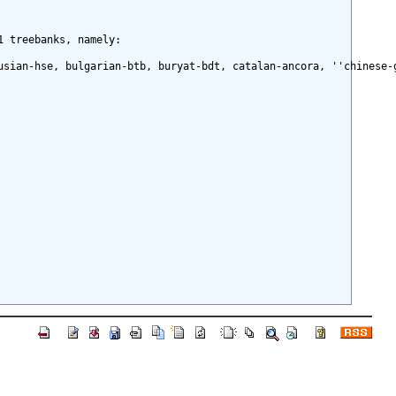
 treebanks, namely:

usian-hse, bulgarian-btb, buryat-bdt, catalan-ancora, ''chinese-