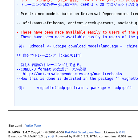
- トレーニング済みデータは65言語、CEFR-J x 28 プロジェクトの
- トレーニング済みデータは65言語、CEFR-J x 28 プロジェクトの
- Pre-trained models build on Universal Dependencies tre
-- afrikaans-afribooms, ancient_greek-perseus, ancient_g
- These have been made available easily to users of the 
- These have been made available easily to users of the 
 例）　udmodel <- udpipe_download_model(language = "chine
** 自分でトレーニング [#xac701f4]
- 新しい言語のトレーニングもできる。
--CONLL-U format の言語データが必要
---http://universaldependencies.org/#ud-treebanks
--How this is done is detailed in the package '''vignett
 例）　　　vignette("udpipe-train", package = "udpipe")
Site admin:
Yukio Tono
PukiWiki 1.4.7
Copyright © 2001-2006
PukiWiki Developers Team
. License is
GPL
.
Based on "PukiWiki" 1.3 by
yu-ji
. Powered by PHP 5.3.3. HTML convert time: 0.007 sec.