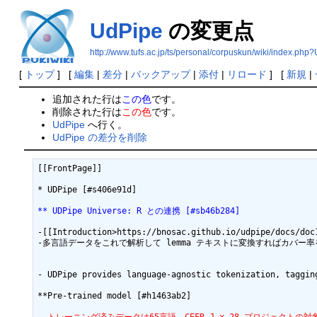
UdPipe
の変更点
http://www.tufs.ac.jp/ts/personal/corpuskun/wiki/index.php
[
トップ
] [
編集
|
差分
|
バックアップ
|
添付
|
リロード
] [
新規
|
追加された行は
この色
です。
削除された行は
この色
です。
UdPipe
へ行く。
UdPipe の差分を削除
[[FrontPage]]

* UDPipe [#s406e91d]

** UDPipe Universe: R との連携 [#sb46b284]
-[[Introduction>https://bnosac.github.io/udpipe/docs/doc1
-多言語データをこれで解析して lemma テキストに変換すればカバー率
- UDPipe provides language-agnostic tokenization, taggin
**Pre-trained model [#h1463ab2]
