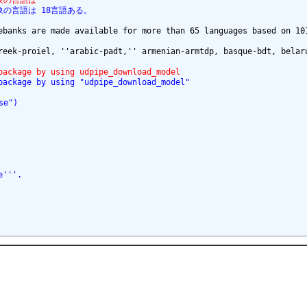
対象の言語は
対象の言語は 18言語ある。
ebanks are made available for more than 65 languages based on 101
reek-proiel, ''arabic-padt,'' armenian-armtdp, basque-bdt, belar
package by using udpipe_download_model
package by using "udpipe_download_model"
se")
e'''.