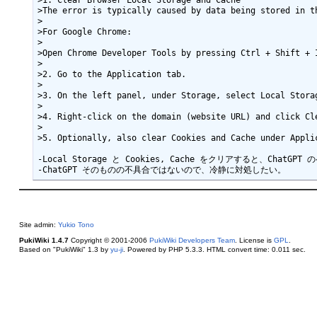
>1. Clear Browser Local Storage and Cache

>The error is typically caused by data being stored in t
>

>For Google Chrome:

>

>Open Chrome Developer Tools by pressing Ctrl + Shift + I
>

>2. Go to the Application tab.

>

>3. On the left panel, under Storage, select Local Storag
>

>4. Right-click on the domain (website URL) and click Cle
>

>5. Optionally, also clear Cookies and Cache under Applic
-Local Storage と Cookies, Cache をクリアすると、C
Site admin:
Yukio Tono
PukiWiki 1.4.7
Copyright © 2001-2006
PukiWiki Developers Team
. License is
GPL
.
Based on "PukiWiki" 1.3 by
yu-ji
. Powered by PHP 5.3.3. HTML convert time: 0.011 sec.