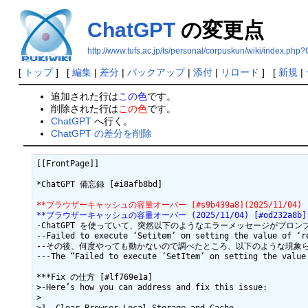
ChatGPT
の変更点
http://www.tufs.ac.jp/ts/personal/corpuskun/wiki/index.ph
[
トップ
] [
編集
|
差分
|
バックアップ
|
添付
|
リロード
] [
新規
|
追加された行は
この色
です。
削除された行は
この色
です。
ChatGPT
へ行く。
ChatGPT の差分を削除
[[FrontPage]]

*ChatGPT 備忘録 [#i8afb8bd]

**ブラウザーキャッシュの容量オーバー [#s9b439a8](2025/11/04) [#
**ブラウザーキャッシュの容量オーバー (2025/11/04) [#od232a8b]
-ChatGPT を使っていて、突然以下のようなエラーメッセージがプロン
--Failed to execute ‘Setitem’ on setting the value of ‘re
--その後、何度やっても動かないので調べたところ、以下のような現象ら
---The “Failed to execute ‘SetItem’ on setting the value
***Fix の仕方 [#lf769e1a]

>-Here’s how you can address and fix this issue:

>
