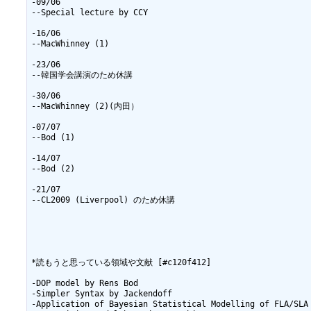
-09/06

--Special lecture by CCY

-16/06

--MacWhinney (1)

-23/06

--韓国学会講演のため休講

-30/06

--MacWhinney (2)(内田）

-07/07

--Bod (1)

-14/07

--Bod (2)

-21/07

--CL2009 (Liverpool) のため休講

*読もうと思っている領域や文献 [#c120f412]

-DOP model by Rens Bod

-Simpler Syntax by Jackendoff

-Application of Bayesian Statistical Modelling of FLA/SLA
