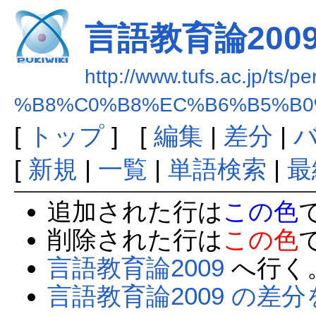
言語教育論200
http://www.tufs.ac.jp/ts/p
%B8%C0%B8%EC%B6%B5%B0
[
トップ
] [
編集
|
差分
|
[
新規
|
一覧
|
単語検索
|
最
追加された行は
この色
削除された行は
この色
言語教育論2009
へ行く
言語教育論2009 の差