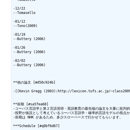
-12/22

--Tomasello

-01/12

--Tono(2009)

-01/19

--Buttery (2006)

-01/26

--Buttery (2006)

-02/02

--Buttery (2006)

**他の論文 [#d50c924b]

-[[Kevin Gregg (2003):http://lexicon.tufs.ac.jp/~class2009
**前期 [#sa5fea68]

-コーパス言語学と第２言語習得・英語教育の最先端の論文を大量に批判的
-投野が仮説として考えているコーパス言語学・確率的言語モデルの視点か
-前期は NHK があるため、多少スローペースで行かせてもらいます。

***Schedule [#q0bf6d67]
