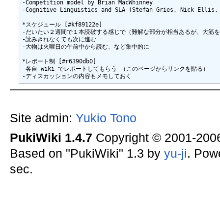
-Competition model by Brian MacWhinney

-Cognitive Linguistics and SLA (Stefan Gries, Nick Ellis, 
*スケジュール [#kf89122e]

-だいたい２週間で１本読破する感じで（難解な部分が相当あるが、大筋を
-読みきれなくても次に進む

-大物は火曜日の午前中から読む、など集中的に

*レポート制 [#r6390db0]

-各自 wiki でレポートしてもらう （このページからリンクを貼る）

Site admin:
Yukio Tono
PukiWiki 1.4.7
Copyright © 2001-20
Based on "PukiWiki" 1.3 by
yu-ji
. Pow
sec.