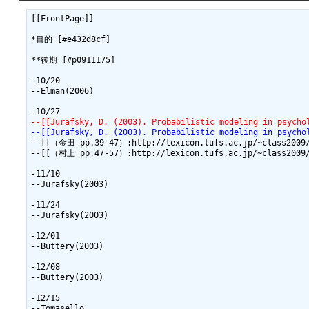
[[FrontPage]]

*目的 [#e432d8cf]

**後期 [#p0911175]

-10/20

--Elman(2006)

--[[Jurafsky, D. (2003). Probabilistic modeling in psycho
--[[Jurafsky, D. (2003). Probabilistic modeling in psycho
--[[（金田 pp.39-47）:http://lexicon.tufs.ac.jp/~class2009/t
--[[（村上 pp.47-57）:http://lexicon.tufs.ac.jp/~class2009/t
-11/10

--Jurafsky(2003)

-11/24

--Jurafsky(2003)

-12/01

--Buttery(2003)

-12/08

--Buttery(2003)

-12/15

--Tomasello
