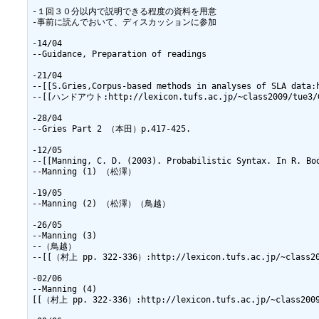
-１回３０分以内で説明できる程度の資料を用意

-事前に読んでおいて、ディスカッションに参加

-14/04

--Guidance, Preparation of readings

-21/04

--[[S.Gries,Corpus-based methods in analyses of SLA data
--[[ハンドアウト:http://lexicon.tufs.ac.jp/~class2009/tue3/G
-28/04

--Gries Part 2 （本田）p.417-425.

-12/05

--[[Manning, C. D. (2003). Probabilistic Syntax. In R. Bo
--Manning (1) （松澤）

-19/05

--Manning (2) （松澤）（鳥越）

-26/05

--Manning (3) 

--（鳥越）

--[[（村上 pp. 322-336）:http://lexicon.tufs.ac.jp/~class200
-02/06

--Manning (4) 

[[（村上 pp. 322-336）:http://lexicon.tufs.ac.jp/~class2009/