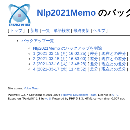
Nlp2021Memo
のバッ
[
トップ
] [
新規
|
一覧
|
単語検索
|
最終更新
|
ヘルプ
]
バックアップ一覧
Nlp2021Memo のバックアップを削除
1 (2021-03-15 (月) 16:02:25)
[
差分
|
現在との差分
|
2 (2021-03-15 (月) 16:53:00)
[
差分
|
現在との差分
|
3 (2021-03-16 (火) 13:48:28)
[
差分
|
現在との差分
|
4 (2021-03-17 (水) 11:48:52)
[
差分
|
現在との差分
|
Site admin:
Yukio Tono
PukiWiki 1.4.7
Copyright © 2001-2006
PukiWiki Developers Team
. License is
GPL
.
Based on "PukiWiki" 1.3 by
yu-ji
. Powered by PHP 5.3.3. HTML convert time: 0.007 sec.