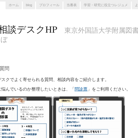
ホーム
blog
プロフィール
当番表
学習・研究に役立つレジュメ
相談デスクHP
東京外国語大学附属図書
らぼ
質問
デスクでよく寄せられる質問、相談内容をご紹介します。
に悩んでいるのか整理したいときは、「
問診票
」をご利用ください。