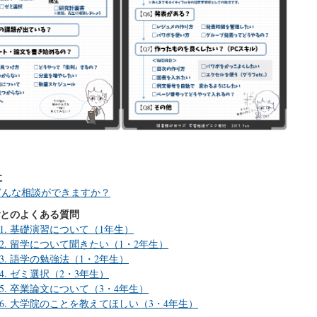
に
 どんな相談ができますか？
ごとのよくある質問
A-1. 基礎演習について（1年生）
A-2. 留学について聞きたい（1・2年生）
A-3. 語学の勉強法（1・2年生）
A-4. ゼミ選択（2・3年生）
A-5. 卒業論文について（3・4年生）
A-6. 大学院のことを教えてほしい（3・4年生）