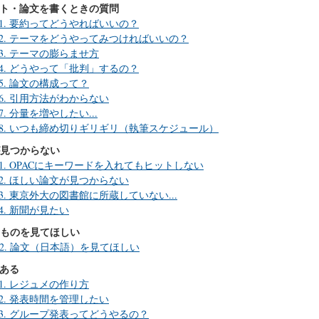
ート・論文を書くときの質問
B-1. 要約ってどうやればいいの？
B-2. テーマをどうやってみつければいいの？
B-3. テーマの膨らませ方
B-4. どうやって「批判」するの？
B-5. 論文の構成って？
B-6. 引用方法がわからない
-7. 分量を増やしたい...
B-8. いつも締め切りギリギリ（執筆スケジュール）
が見つからない
C-1. OPACにキーワードを入れてもヒットしない
C-2. ほしい論文が見つからない
C-3. 東京外大の図書館に所蔵していない...
-4. 新聞が見たい
たものを見てほしい
D-2. 論文（日本語）を見てほしい
がある
E-1. レジュメの作り方
E-2. 発表時間を管理したい
E-3. グループ発表ってどうやるの？