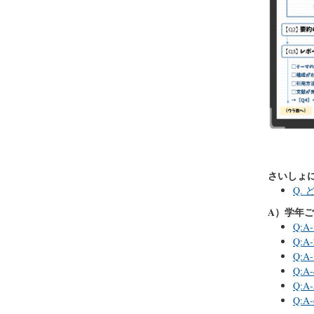
さいしょ
Q.
A）学年
Q:
Q:
Q:
Q:
Q:
Q: