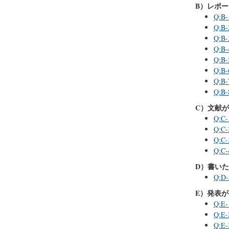
B）レポ
Q:
Q:
Q:
Q:
Q:
Q:
Q:B
Q:
C）文献
Q:
Q:
Q:
Q:C
D）書い
Q:
E）発表
Q:
Q:
Q: